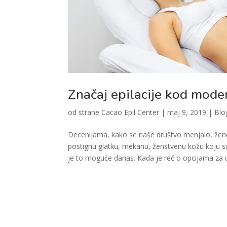
Značaj epilacije kod mode
od strane
Cacao Epil Center
|
maj 9, 2019
|
Blo
Decenijama, kako se naše društvo menjalo, žene 
postignu glatku, mekanu, ženstvenu kožu koju s
je to moguće danas. Kada je reč o opcijama za uk