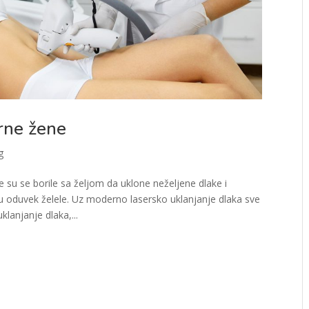
rne žene
g
su se borile sa željom da uklone neželjene dlake i
u oduvek želele. Uz moderno lasersko uklanjanje dlaka sve
lanjanje dlaka,...