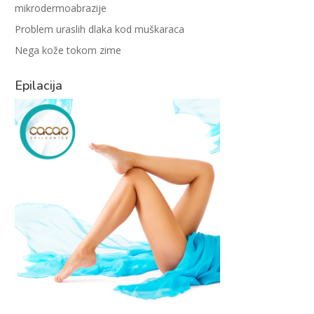
mikrodermoabrazije
Problem uraslih dlaka kod muškaraca
Nega kože tokom zime
Epilacija