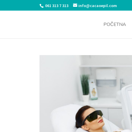
061 313 7 313
info@cacaoepil.com
POČETNA