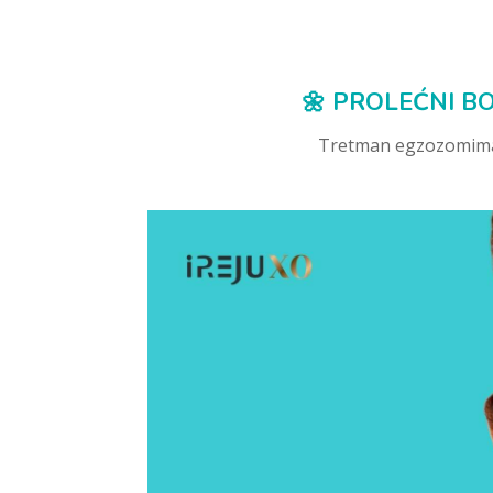
🌼 PROLEĆNI BOO
Tretman egzozomima b