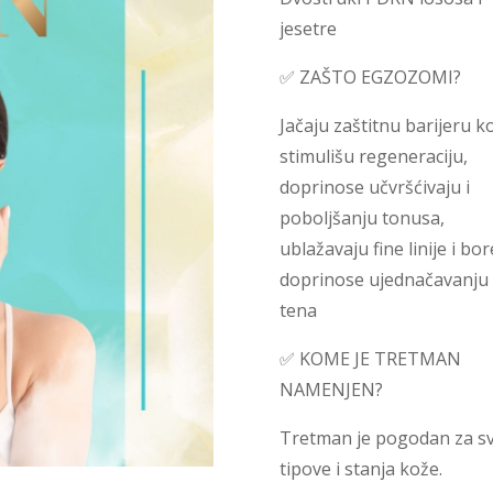
jesetre
✅ ZAŠTO EGZOZOMI?
Jačaju zaštitnu barijeru k
stimulišu regeneraciju,
doprinose učvršćivaju i
poboljšanju tonusa,
ublažavaju fine linije i bor
doprinose ujednačavanju
tena
✅ KOME JE TRETMAN
NAMENJEN?
Tretman je pogodan za s
tipove i stanja kože.