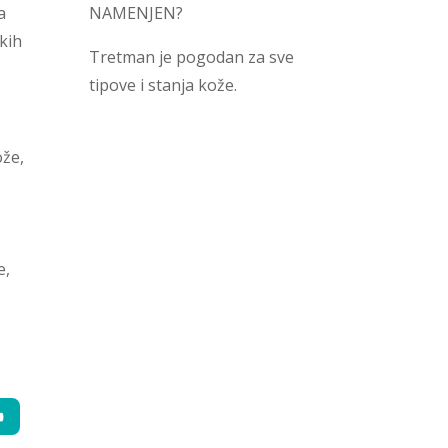
a
NAMENJEN?
kih
Tretman je pogodan za sve
tipove i stanja kože.
ože,
e,
