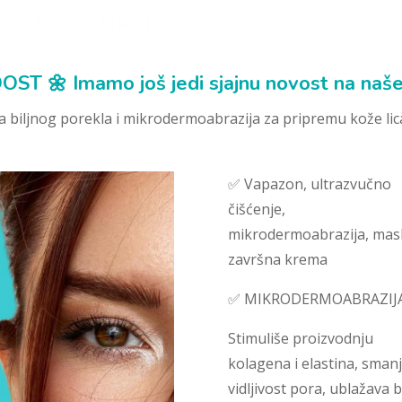
✨ NOVO NA NAŠEM BEAUTY MENIJU ✨
ST 🌼 Imamo još jedi sjajnu novost na naše
iljnog porekla i mikrodermoabrazija za pripremu kože lic
✅ Vapazon, ultrazvučno
čišćenje,
mikrodermoabrazija, mas
završna krema
✅ MIKRODERMOABRAZIJ
Stimuliše proizvodnju
kolagena i elastina, sman
vidljivost pora, ublažava 