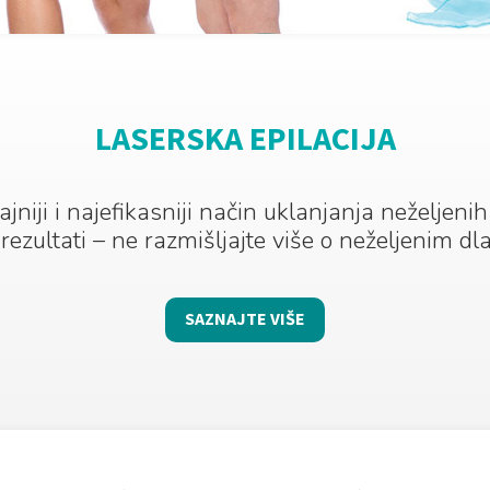
LASERSKA EPILACIJA
ajniji i najefikasniji način uklanjanja neželjeni
 rezultati – ne razmišljajte više o neželjenim d
SAZNAJTE VIŠE