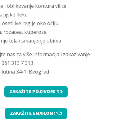
e i oblikovanje kontura vilice
cijske fleke
osetljive regije oko očiju
, rozacea, kuperoza
nje tela i smanjenje obima
te nas za više informacija i zakazivanje
 061 313 7 313
Milutina 34/1, Beograd
ZAKAŽITE POZIVOM! 👈
ZAKAŽITE EMAILOM! 👈