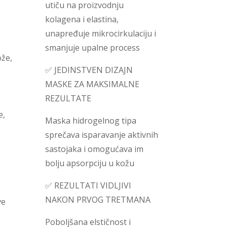
utiču na proizvodnju
kolagena i elastina,
unapređuje mikrocirkulaciju i
smanjuje upalne process
ože,
✅ JEDINSTVEN DIZAJN
MASKE ZA MAKSIMALNE
REZULTATE
e,
Maska hidrogelnog tipa
sprečava isparavanje aktivnih
sastojaka i omogućava im
bolju apsorpciju u kožu
✅ REZULTATI VIDLJIVI
NAKON PRVOG TRETMANA
ve
Poboljšana elstičnost i