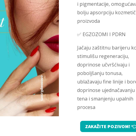
i pigmentacije, omogućav
bolju apsorpciju kozmetič
proizvoda
✅ EGZOZOMI I PDRN
Jačaju zaštitnu barijeru k
stimulišu regeneraciju,
doprinose učvršćivaju i
poboljšanju tonusa,
ublažavaju fine linije i bor
doprinose ujednačavanju
tena i smanjenju upalnih
procesa
ZAKAŽITE POZIVOM! 