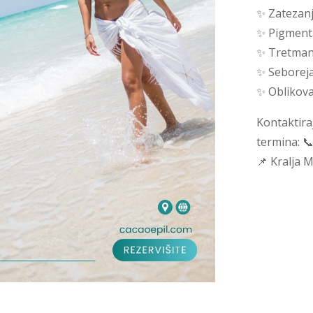
✨ Zatezanj
✨ Pigmenta
✨ Tretman 
✨ Seboreja
✨ Oblikova
Kontaktiraj
termina: 
📌 Kralja 