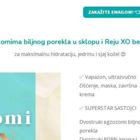
ZAKAŽITE EMAILOM! 
mima biljnog porekla u sklopu i Reju XO b
za maksimalnu hidrataciju, jedrinu i sjaj kože! 😍
✅ Vapazon, ultrazvučno
čišćenje, maska, završna
krema
✅ SUPERSTAR SASTOJCI
Dvostruki egzozomi biljn
porekla
Dvostruki PDRN lososa i