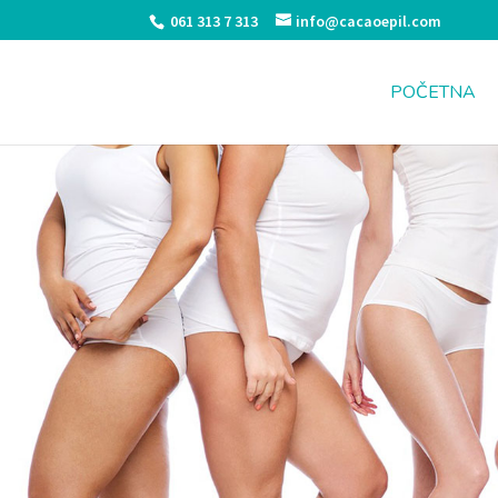
061 313 7 313
info@cacaoepil.com
POČETNA