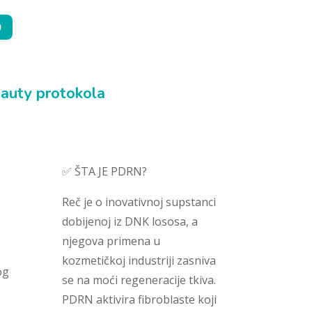

eauty protokola
✅ ŠTA JE PDRN?
Reč je o inovativnoj supstanci
dobijenoj iz DNK lososa, a
njegova primena u
kozmetičkoj industriji zasniva
og
se na moći regeneracije tkiva.
PDRN aktivira fibroblaste koji