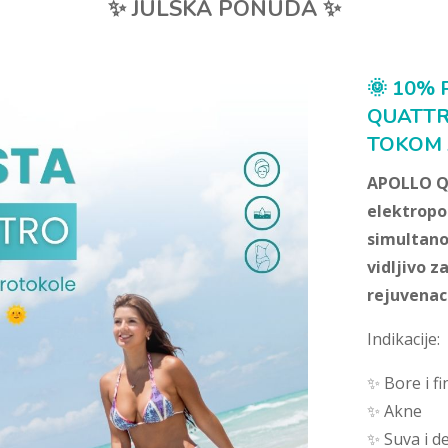
✨ JULSKA PONUDA ✨
🌞 10%
QUATTR
TOKOM 
APOLLO QU
elektropo
simultano 
vidljivo z
rejuvenaci
Indikacije:
✨ Bore i fin
✨ Akne
✨ Suva i d