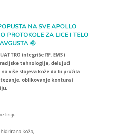
 POPUSTA NA SVE APOLLO
O PROTOKOLE ZA LICE I TELO
AVGUSTA 🌞
ATTRO integriše RF, EMS i
racijske tehnologije, delujući
na više slojeva kože da bi pružila
atezanje, oblikovanje kontura i
ju.
e linije
ehidrirana koža,