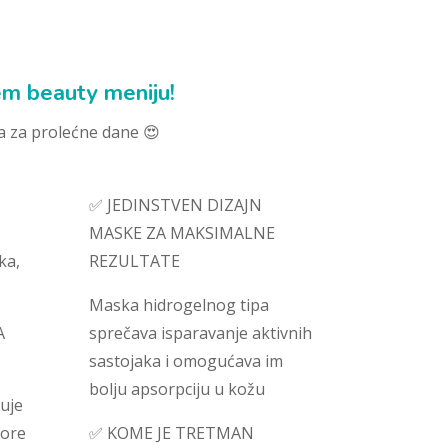
m beauty meniju!
a za prolećne dane 😍
✅ JEDINSTVEN DIZAJN
MASKE ZA MAKSIMALNE
ka,
REZULTATE
Maska hidrogelnog tipa
A
sprečava isparavanje aktivnih
sastojaka i omogućava im
bolju apsorpciju u kožu
juje
bore
✅ KOME JE TRETMAN